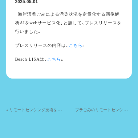
2025-05-01
「海岸漂着ごみによる汚染状況を定量化する画像解
析AIをwebサービス化」と題して、プレスリリースを
行いました。
こちら
プレスリリースの内容は、
。
こちら
Beach LISAは、
。
投稿ナビゲーション
«
リモートセンシング技術を用いた海洋ごみモニタリング調和ガイドラインが公開されました。。
プ
ラごみのリモートセンシングと画像解析に関するレビュー論文が発表されました。 »