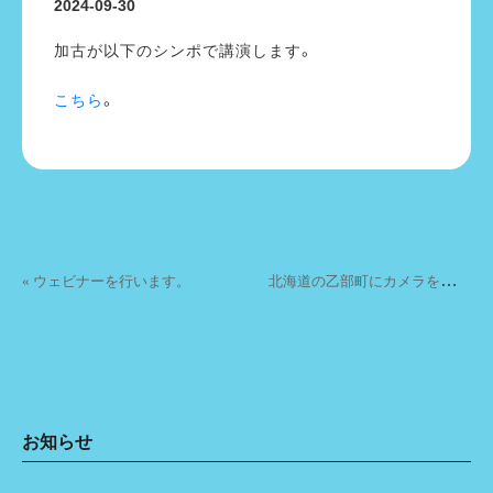
2024-09-30
加古が以下のシンポで講演します。
こちら
。
投稿ナビゲーション
北
海道の乙部町にカメラを設置しました。 »
« ウェビナーを行います。
お知らせ